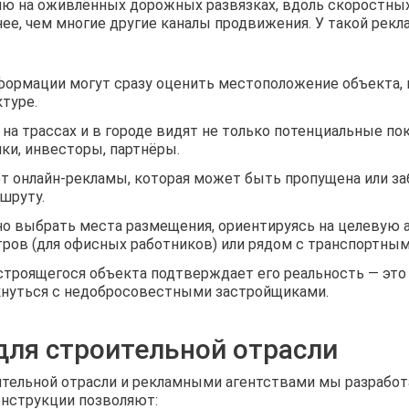
ию на оживлённых дорожных развязках, вдоль скоростных
ее, чем многие другие каналы продвижения. У такой рек
ормации могут сразу оценить местоположение объекта, 
туре.
на трассах и в городе видят не только потенциальные по
ки, инвесторы, партнёры.
от онлайн‑рекламы, которая может быть пропущена или з
шруту.
 выбрать места размещения, ориентируясь на целевую а
ров (для офисных работников) или рядом с транспортным
троящегося объекта подтверждает его реальность — это
кнуться с недобросовестными застройщиками.
ля строительной отрасли
ительной отрасли и рекламными агентствами мы разрабо
нструкции позволяют: